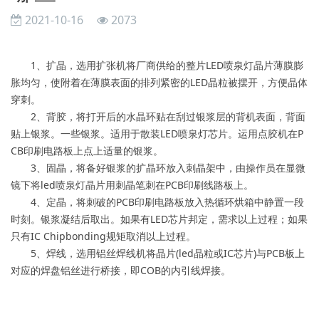
2021-10-16
2073
1、扩晶，选用扩张机将厂商供给的整片LED喷泉灯晶片薄膜膨
胀均匀，使附着在薄膜表面的排列紧密的LED晶粒被摆开，方便晶体
穿刺。
2、背胶，将打开后的水晶环贴在刮过银浆层的背机表面，背面
贴上银浆。一些银浆。适用于散装LED喷泉灯芯片。运用点胶机在P
CB印刷电路板上点上适量的银浆。
3、固晶，将备好银浆的扩晶环放入刺晶架中，由操作员在显微
镜下将led喷泉灯晶片用刺晶笔刺在PCB印刷线路板上。
4、定晶，将刺破的PCB印刷电路板放入热循环烘箱中静置一段
时刻。银浆凝结后取出。如果有LED芯片邦定，需求以上过程；如果
只有IC Chipbonding规矩取消以上过程。
5、焊线，选用铝丝焊线机将晶片(led晶粒或IC芯片)与PCB板上
对应的焊盘铝丝进行桥接，即COB的内引线焊接。